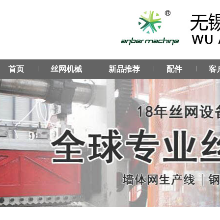
︳
︳
︳
︳
首页
丝网机械
新品推荐
配件
客