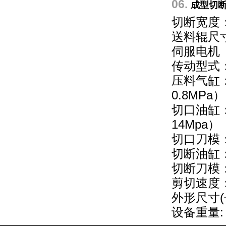
06.
成型切
切断宽度：6
送料辊尺寸
伺服电机（送
传动型式
压料气缸：
0.8MPa）
切口油缸：
14Mpa）
切口刀模：
切断油缸：
切断刀模：
剪切速度：5
外形尺寸(长*
设备重量: 