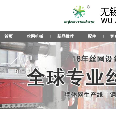
︳
︳
︳
︳
首页
丝网机械
新品推荐
配件
客