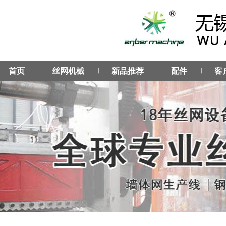
︳
︳
︳
︳
首页
丝网机械
新品推荐
配件
客