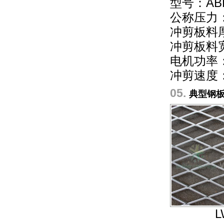
型号：ABE
公称压力：
冲剪板料
冲剪板料宽
电机功率：
冲剪速度：
05.
典型钢
L